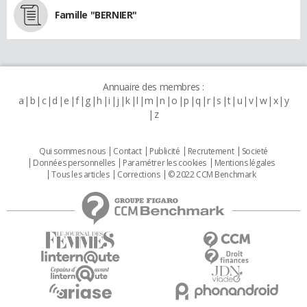
Famille "BERNIER"
Annuaire des membres :
a
b
c
d
e
f
g
h
i
j
k
l
m
n
o
p
q
r
s
t
u
v
w
x
y
z
Qui sommes nous
Contact
Publicité
Recrutement
Societé
Données personnelles
Paramétrer les cookies
Mentions légales
Tous les articles
Corrections
© 2022 CCM Benchmark