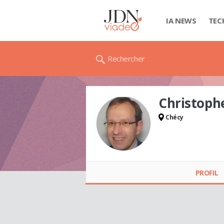
IA NEWS
TEC
Rechercher
Christoph
Chécy
Christophe CHIVÉ
PROFIL