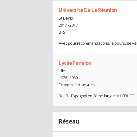
Université De La Réunion
St Denis
2017 - 2017
BTS
Avec pour recommandations, la poursuite ve
Lycée Fenelon
Lille
1976 - 1980
Economie et langues
Bac B - Espagnol en 3ème langue à L'EDHEC
Réseau