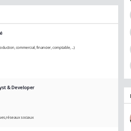
ué
duction, commercial, financier, comptable, ...)
lyst & Developer
ques,réseaux sociaux