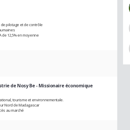
 de pilotage et de contrôle
 humaines
 CA de 12,5% en moyenne
trie de Nosy Be
- Missionaire économique
tional, tourisme et environnementale.
cteur Nord de Madagascar
accès au marché