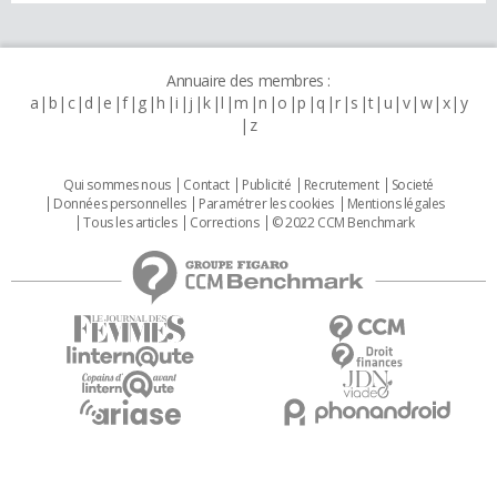
Annuaire des membres :
a
b
c
d
e
f
g
h
i
j
k
l
m
n
o
p
q
r
s
t
u
v
w
x
y
z
Qui sommes nous
Contact
Publicité
Recrutement
Societé
Données personnelles
Paramétrer les cookies
Mentions légales
Tous les articles
Corrections
© 2022 CCM Benchmark