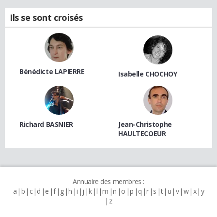
Ils se sont croisés
Bénédicte LAPIERRE
Isabelle CHOCHOY
Richard BASNIER
Jean-Christophe
HAULTECOEUR
Annuaire des membres :
a
b
c
d
e
f
g
h
i
j
k
l
m
n
o
p
q
r
s
t
u
v
w
x
y
z