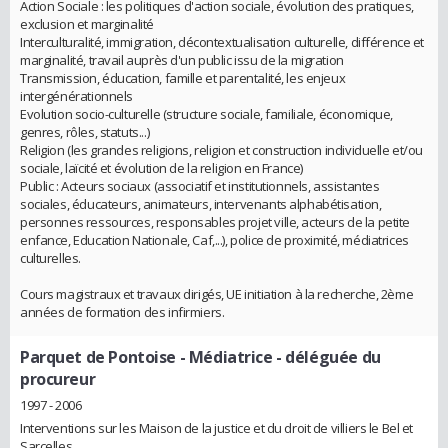
Action Sociale : les politiques d'action sociale, évolution des pratiques,
exclusion et marginalité
Interculturalité, immigration, décontextualisation culturelle, différence et
marginalité, travail auprès d'un public issu de la migration
Transmission, éducation, famille et parentalité, les enjeux
intergénérationnels
Evolution socio-culturelle (structure sociale, familiale, économique,
genres, rôles, statuts...)
Religion (les grandes religions, religion et construction individuelle et/ou
sociale, laïcité et évolution de la religion en France)
Public : Acteurs sociaux (associatif et institutionnels, assistantes
sociales, éducateurs, animateurs, intervenants alphabétisation,
personnes ressources, responsables projet ville, acteurs de la petite
enfance, Education Nationale, Caf,...), police de proximité, médiatrices
culturelles.
Cours magistraux et travaux dirigés, UE initiation à la recherche, 2ème
années de formation des infirmiers.
Parquet de Pontoise
- Médiatrice - déléguée du
procureur
1997 - 2006
Interventions sur les Maison de la justice et du droit de villiers le Bel et
Sarcelles