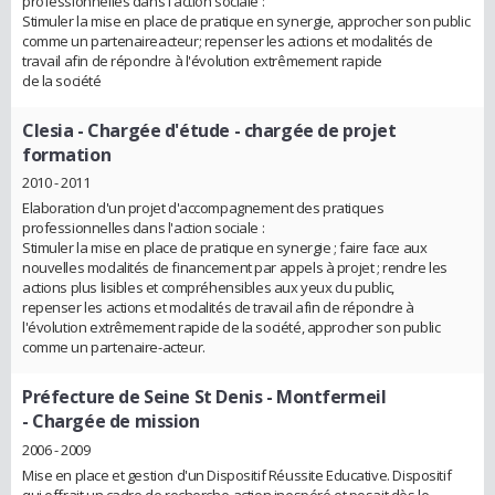
professionnelles dans l'action sociale :
Stimuler la mise en place de pratique en synergie, approcher son public
comme un partenaireacteur; repenser les actions et modalités de
travail afin de répondre à l'évolution extrêmement rapide
de la société
Clesia
- Chargée d'étude - chargée de projet
formation
2010 - 2011
Elaboration d'un projet d'accompagnement des pratiques
professionnelles dans l'action sociale :
Stimuler la mise en place de pratique en synergie ; faire face aux
nouvelles modalités de financement par appels à projet ; rendre les
actions plus lisibles et compréhensibles aux yeux du public,
repenser les actions et modalités de travail afin de répondre à
l'évolution extrêmement rapide de la société, approcher son public
comme un partenaire-acteur.
Préfecture de Seine St Denis - Montfermeil
- Chargée de mission
2006 - 2009
Mise en place et gestion d'un Dispositif Réussite Educative. Dispositif
qui offrait un cadre de recherche-action inespéré et posait dès le