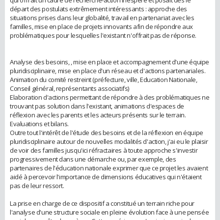
départ des postulats extrêmement intéressants : approche des
situations prises dans leur globalité, travail en partenariat avec les
familles, mise en place de projets innovants afin de répondre aux
problématiques pour lesquelles l'existant n'offrait pas de réponse.
Analyse des besoins, , mise en place et accompagnement d'une équipe
pluridisciplinaire, mise en place d'un réseau et d'actions partenariales.
Animation du comité restreint (préfecture, ville, Education Nationale,
Conseil général, représentants associatifs)
Elaboration d'actions permettant de répondre à des problématiques ne
trouvant pas solution dans l'existant, animations d'espaces de
réflexion avec les parents et les acteurs présents sur le terrain.
Evaluations et bilans.
Outre tout l'intérêt de l'étude des besoins et de la réflexion en équipe
pluridisciplinaire autour de nouvelles modalités d'action, j'ai eu le plaisir
de voir des familles jusqu'ici réfractaires à toute approche s'investir
progressivement dans une démarche ou, par exemple, des
partenaires de l'éducation nationale exprimer que ce projet les avaient
aidé à percevoir l'importance de dimensions éducatives qui n'étaient
pas de leur ressort.
La prise en charge de ce dispositif a constitué un terrain riche pour
l'analyse d'une structure sociale en pleine évolution face à une pensée