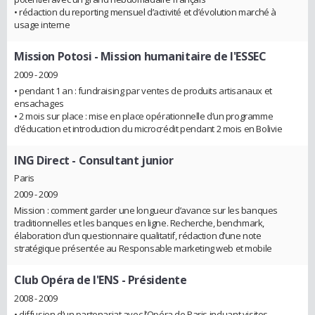
• rédaction du reporting mensuel d’activité et d’évolution marché à
usage interne
Mission Potosi
- Mission humanitaire de l'ESSEC
2009 - 2009
• pendant 1 an : fundraising par ventes de produits artisanaux et
ensachages
• 2 mois sur place : mise en place opérationnelle d’un programme
d’éducation et introduction du microcrédit pendant 2 mois en Bolivie
ING Direct
- Consultant junior
Paris
2009 - 2009
Mission : comment garder une longueur d’avance sur les banques
traditionnelles et les banques en ligne. Recherche, benchmark,
élaboration d’un questionnaire qualitatif, rédaction d’une note
stratégique présentée au Responsable marketing web et mobile
Club Opéra de l'ENS
- Présidente
2008 - 2009
• diffusion d’un partenariat avec l’Opéra de Paris incluant visites,