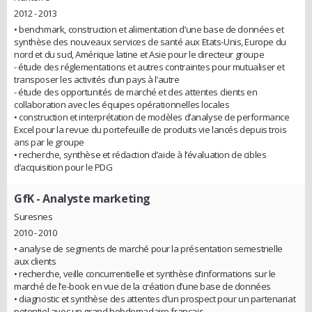
2012 - 2013
• benchmark, construction et alimentation d’une base de données et
synthèse des nouveaux services de santé aux Etats-Unis, Europe du
nord et du sud, Amérique latine et Asie pour le directeur groupe
- étude des réglementations et autres contraintes pour mutualiser et
transposer les activités d’un pays à l’autre
- étude des opportunités de marché et des attentes clients en
collaboration avec les équipes opérationnelles locales
• construction et interprétation de modèles d’analyse de performance
Excel pour la revue du portefeuille de produits vie lancés depuis trois
ans par le groupe
• recherche, synthèse et rédaction d’aide à l’évaluation de cibles
d’acquisition pour le PDG
GfK
- Analyste marketing
Suresnes
2010 - 2010
• analyse de segments de marché pour la présentation semestrielle
aux clients
• recherche, veille concurrentielle et synthèse d’informations sur le
marché de l’e-book en vue de la création d’une base de données
• diagnostic et synthèse des attentes d’un prospect pour un partenariat
potentiel avec un grand hebdomadaire français