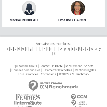
Marine RONDEAU
Emeline CHARON
Annuaire des membres :
a
b
c
d
e
f
g
h
i
j
k
l
m
n
o
p
q
r
s
t
u
v
w
x
y
z
Qui sommes nous
Contact
Publicité
Recrutement
Societé
Données personnelles
Paramétrer les cookies
Mentions légales
Tous les articles
Corrections
© 2022 CCM Benchmark