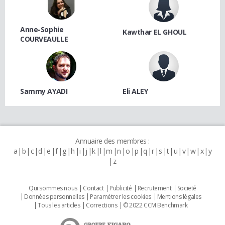
Anne-Sophie
Kawthar EL GHOUL
COURVEAULLE
Sammy AYADI
Eli ALEY
Annuaire des membres :
a
b
c
d
e
f
g
h
i
j
k
l
m
n
o
p
q
r
s
t
u
v
w
x
y
z
Qui sommes nous
Contact
Publicité
Recrutement
Societé
Données personnelles
Paramétrer les cookies
Mentions légales
Tous les articles
Corrections
© 2022 CCM Benchmark