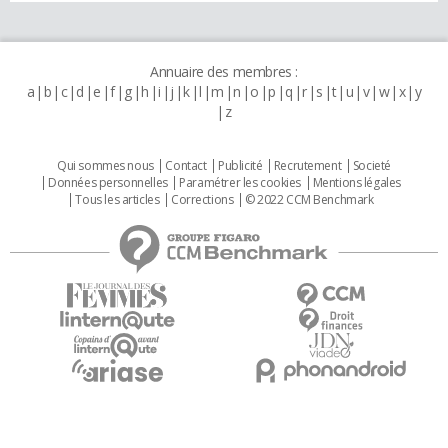
Annuaire des membres :
a
b
c
d
e
f
g
h
i
j
k
l
m
n
o
p
q
r
s
t
u
v
w
x
y
z
Qui sommes nous
Contact
Publicité
Recrutement
Societé
Données personnelles
Paramétrer les cookies
Mentions légales
Tous les articles
Corrections
© 2022 CCM Benchmark