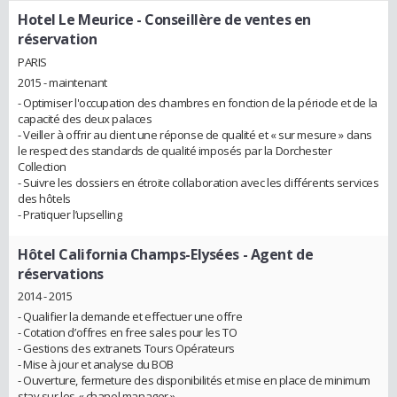
Hotel Le Meurice
- Conseillère de ventes en
réservation
PARIS
2015 - maintenant
- Optimiser l'occupation des chambres en fonction de la période et de la
capacité des deux palaces
- Veiller à offrir au client une réponse de qualité et « sur mesure » dans
le respect des standards de qualité imposés par la Dorchester
Collection
- Suivre les dossiers en étroite collaboration avec les différents services
des hôtels
- Pratiquer l’upselling
Hôtel California Champs-Elysées
- Agent de
réservations
2014 - 2015
- Qualifier la demande et effectuer une offre
- Cotation d’offres en free sales pour les TO
- Gestions des extranets Tours Opérateurs
- Mise à jour et analyse du BOB
- Ouverture, fermeture des disponibilités et mise en place de minimum
stay sur les « chanel manager »