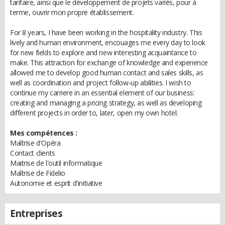
tarifaire, ainsi que le développement de projets variés, pour à
terme, ouvrir mon propre établissement.
For 8 years, I have been working in the hospitality industry. This
lively and human environment, encouages me every day to look
for new fields to explore and new interesting acquaintance to
make. This attraction for exchange of knowledge and experience
allowed me to develop good human contact and sales skills, as
well as coordination and project follow-up abilities. I wish to
continue my carriere in an essential element of our business:
creating and managing a pricing strategy, as well as developing
different projects in order to, later, open my own hotel.
Mes compétences :
Maîtrise d'Opéra
Contact clients
Maitrise de l'outil informatique
Maîtrise de Fidelio
Autonomie et esprit d'initiative
Entreprises