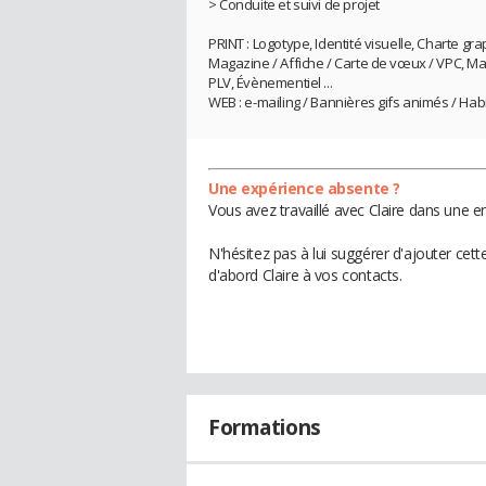
> Conduite et suivi de projet
PRINT : Logotype, Identité visuelle, Charte gra
Magazine / Affiche / Carte de vœux / VPC, Maili
PLV, Évènementiel ...
WEB : e-mailing / Bannières gifs animés / Habil
Une expérience absente ?
Vous avez travaillé avec Claire dans une e
N'hésitez pas à lui suggérer d'ajouter cet
d'abord Claire à vos contacts.
Formations