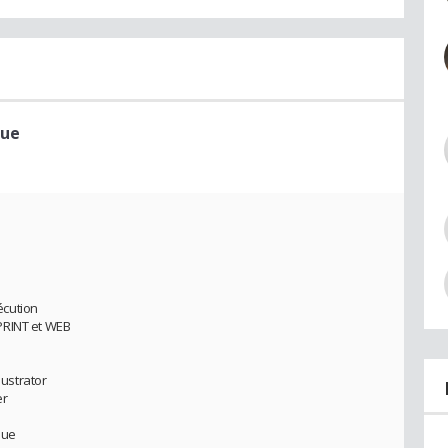
que
xécution
PRINT et WEB
lustrator
er
que