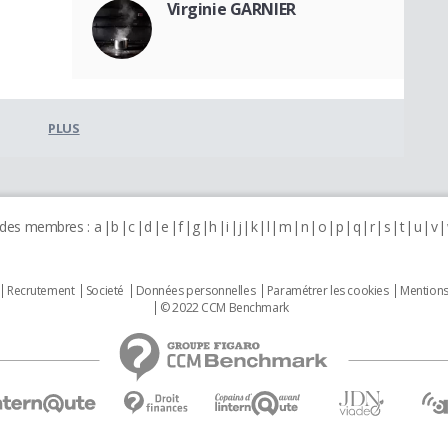
Virginie GARNIER
PLUS
 des membres :
a
b
c
d
e
f
g
h
i
j
k
l
m
n
o
p
q
r
s
t
u
v
Recrutement
Societé
Données personnelles
Paramétrer les cookies
Mentions
© 2022 CCM Benchmark