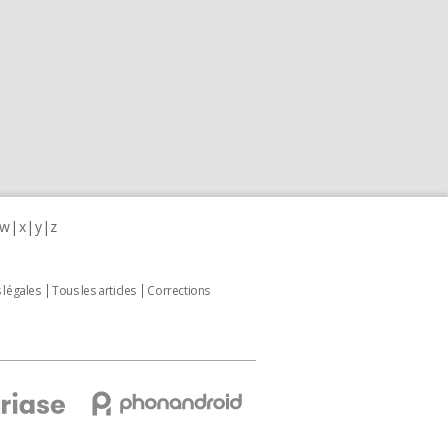
w
x
y
z
 légales
Tous les articles
Corrections