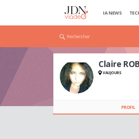
IA NEWS
TEC
Rechercher
Claire RO
VAUJOURS
Claire ROBERTS
PROFIL