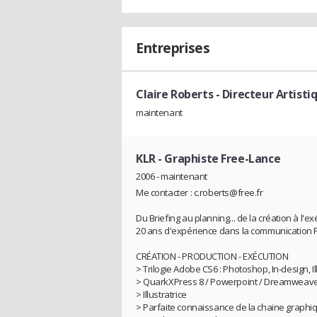
Entreprises
Claire Roberts
- Directeur Artisti
maintenant
KLR
- Graphiste Free-Lance
2006 - maintenant
Me contacter : c.roberts@free.fr
Du Briefing au planning... de la création à l'e
20 ans d'expérience dans la communication 
CRÉATION - PRODUCTION - EXÉCUTION
> Trilogie Adobe CS6 : Photoshop, In-design, Il
> QuarkXPress 8 / Powerpoint / Dreamweav
> Illustratrice
> Parfaite connaissance de la chaine graphi