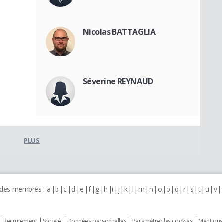
Nicolas BATTAGLIA
Séverine REYNAUD
PLUS
 des membres :
a
b
c
d
e
f
g
h
i
j
k
l
m
n
o
p
q
r
s
t
u
v
Recrutement
Societé
Données personnelles
Paramétrer les cookies
Mentions