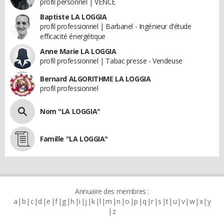
profil personnel | VENCE
Baptiste LA LOGGIA
profil professionnel | Barbanel - Ingénieur d'étude
efficacité énergétique
Anne Marie LA LOGGIA
profil professionnel | Tabac presse - Vendeuse
Bernard ALGORITHME LA LOGGIA
profil professionnel
Nom "LA LOGGIA"
Famille "LA LOGGIA"
Annuaire des membres :
a
b
c
d
e
f
g
h
i
j
k
l
m
n
o
p
q
r
s
t
u
v
w
x
y
z