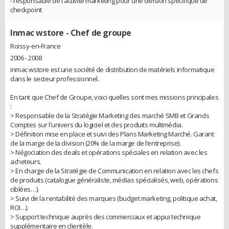
- responsable de l'activité marketing pour une division spécifique de
checkpoint
Inmac wstore
- Chef de groupe
Roissy-en-France
2006 - 2008
inmac wstore est une société de distribution de matériels informatique
dans le secteur professionnel.
En tant que Chef de Groupe, voici quelles sont mes missions principales
:
> Responsable de la Stratégie Marketing des marché SMB et Grands
Comptes sur l'univers du logiciel et des produits multimédia.
> Définition mise en place et suivi des Plans Marketing Marché. Garant
de la marge de la division (20% de la marge de l’entreprise).
> Négociation des deals et opérations spéciales en relation avec les
acheteurs.
> En charge de la Stratégie de Communication en relation avec les chefs
de produits (catalogue généraliste, médias spécialisés, web, opérations
ciblées…).
> Suivi de la rentabilité des marques (budget marketing, politique achat,
ROI…).
> Support technique auprès des commerciaux et appui technique
supplémentaire en clientèle.