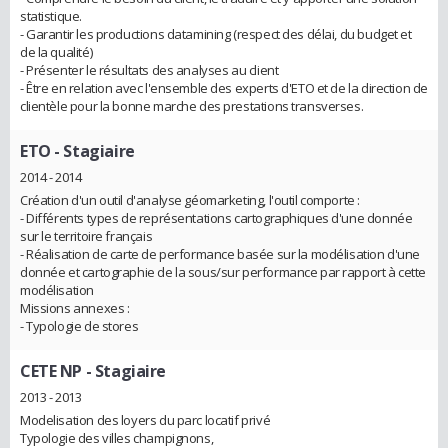
statistique.
- Garantir les productions datamining (respect des délai, du budget et
de la qualité)
- Présenter le résultats des analyses au client
- Être en relation avec l'ensemble des experts d'ETO et de la direction de
clientèle pour la bonne marche des prestations transverses.
ETO
- Stagiaire
2014 - 2014
Création d'un outil d'analyse géomarketing, l'outil comporte :
- Différents types de représentations cartographiques d'une donnée
sur le territoire français
- Réalisation de carte de performance basée sur la modélisation d'une
donnée et cartographie de la sous/sur performance par rapport à cette
modélisation
Missions annexes :
- Typologie de stores
CETE NP
- Stagiaire
2013 - 2013
Modelisation des loyers du parc locatif privé
Typologie des villes champignons,