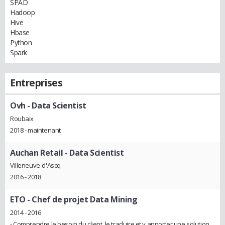
SPAD
Hadoop
Hive
Hbase
Python
Spark
Entreprises
Ovh
- Data Scientist
Roubaix
2018 - maintenant
Auchan Retail
- Data Scientist
Villeneuve-d'Ascq
2016 - 2018
ETO
- Chef de projet Data Mining
2014 - 2016
- Comprendre le besoin du client, le traduire et y apporter une solution