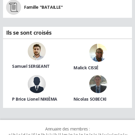
Famille "BATAILLE"
Ils se sont croisés
Samuel SERGEANT
Malick CISSÉ
P Brice Lionel NIKIÈMA
Nicolas SOBECKI
Annuaire des membres :
a
b
c
d
e
f
g
h
i
j
k
l
m
n
o
p
q
r
s
t
u
v
w
x
y