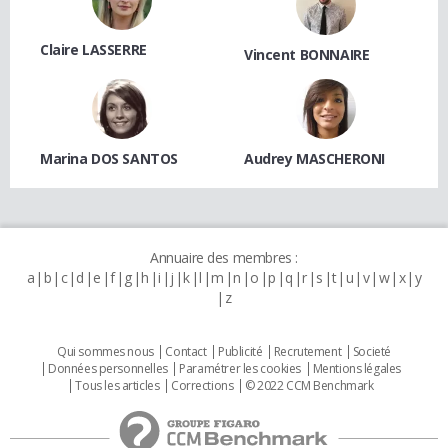
Claire LASSERRE
Vincent BONNAIRE
Marina DOS SANTOS
Audrey MASCHERONI
Annuaire des membres :
a
b
c
d
e
f
g
h
i
j
k
l
m
n
o
p
q
r
s
t
u
v
w
x
y
z
Qui sommes nous
Contact
Publicité
Recrutement
Societé
Données personnelles
Paramétrer les cookies
Mentions légales
Tous les articles
Corrections
© 2022 CCM Benchmark