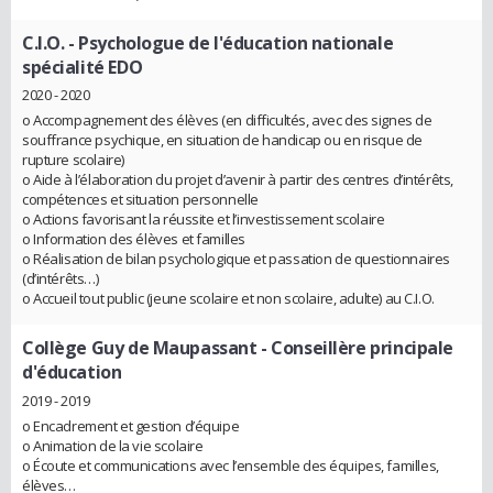
C.I.O.
- Psychologue de l'éducation nationale
spécialité EDO
2020 - 2020
o Accompagnement des élèves (en difficultés, avec des signes de
souffrance psychique, en situation de handicap ou en risque de
rupture scolaire)
o Aide à l’élaboration du projet d’avenir à partir des centres d’intérêts,
compétences et situation personnelle
o Actions favorisant la réussite et l’investissement scolaire
o Information des élèves et familles
o Réalisation de bilan psychologique et passation de questionnaires
(d’intérêts…)
o Accueil tout public (jeune scolaire et non scolaire, adulte) au C.I.O.
Collège Guy de Maupassant
- Conseillère principale
d'éducation
2019 - 2019
o Encadrement et gestion d’équipe
o Animation de la vie scolaire
o Écoute et communications avec l’ensemble des équipes, familles,
élèves…