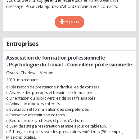
Vous pouvez lui suggérer d'en écrire plus en lui envoyant un
message. Pour cela ajoutez d'abord Coralie à vos contacts.
Ajouter
Entreprises
Association de formation professionnelle
- Psychologue du travail - Conseillère professionnelle
Gisors - Charleval - Vernon
2020 - maintenant
o Réalisation de prestations individuelles de conseils
o Analyse des parcours et besoins de formations
o Orientation du public vers les dispositifs adaptés
o Animation d’ateliers collectifs
o Evaluation et formalisation des compétences
o Passation et restitution de tests
o Rédaction de synthèses et plans d'actions
o Suivi des stagiaires (création et mise à jour de tableaux…)
o Echanges réguliers avec les prestataires extérieurs (Pôle emploi,
Missions locales…)