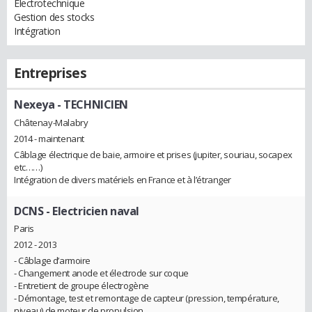
Electrotechnique
Gestion des stocks
Intégration
Entreprises
Nexeya
- TECHNICIEN
Châtenay-Malabry
2014 - maintenant
Câblage électrique de baie, armoire et prises (jupiter, souriau, socapex
etc……)
Intégration de divers matériels en France et à l’étranger
DCNS
- Electricien naval
Paris
2012 - 2013
- Câblage d’armoire
- Changement anode et électrode sur coque
- Entretient de groupe électrogène
- Démontage, test et remontage de capteur (pression, température,
niveau) de moteur de propulsion