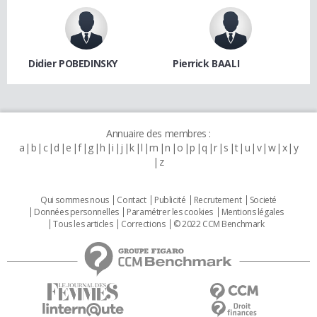
Didier POBEDINSKY
Pierrick BAALI
Annuaire des membres :
a
b
c
d
e
f
g
h
i
j
k
l
m
n
o
p
q
r
s
t
u
v
w
x
y
z
Qui sommes nous
Contact
Publicité
Recrutement
Societé
Données personnelles
Paramétrer les cookies
Mentions légales
Tous les articles
Corrections
© 2022 CCM Benchmark