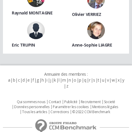
Raynald MONTAGNE
Olivier VERRIEZ
Eric TRUPIN
Anne-Sophie LIAGRE
Annuaire des membres :
a
b
c
d
e
f
g
h
i
j
k
l
m
n
o
p
q
r
s
t
u
v
w
x
y
z
Qui sommes nous
Contact
Publicité
Recrutement
Societé
Données personnelles
Paramétrer les cookies
Mentions légales
Tous les articles
Corrections
© 2022 CCM Benchmark