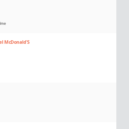
alme
el McDonald'S