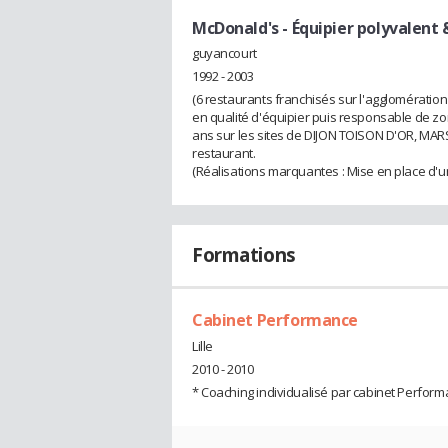
McDonald's
- Équipier polyvalent 
guyancourt
1992 - 2003
(6 restaurants franchisés sur l'agglomération
en qualité d'équipier puis responsable de zon
ans sur les sites de DIJON TOISON D'OR, MAR
restaurant.
(Réalisations marquantes : Mise en place d'u
Formations
Cabinet Performance
Lille
2010 - 2010
* Coaching individualisé par cabinet Perfor