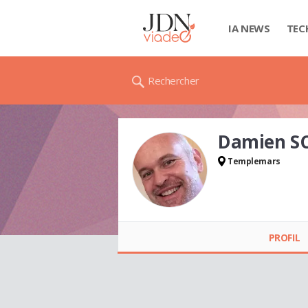
IA NEWS
TEC
Rechercher
Damien S
Templemars
Damien SCRIBOT
PROFIL