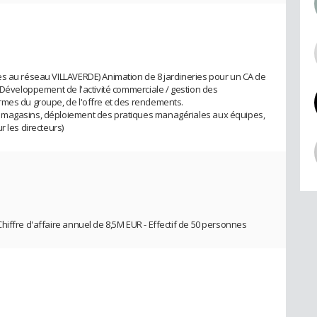
es au réseau VILLAVERDE) Animation de 8 jardineries pour un CA de
. Développement de l'activité commerciale / gestion des
rmes du groupe, de l'offre et des rendements.
 magasins, déploiement des pratiques managériales aux équipes,
r les directeurs)
hiffre d'affaire annuel de 8,5M EUR - Effectif de 50 personnes