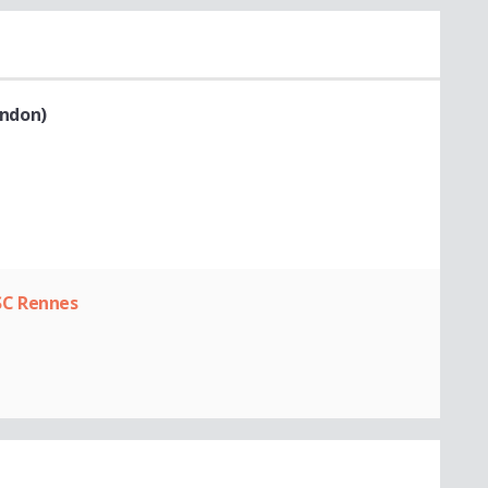
ndon)
SC Rennes