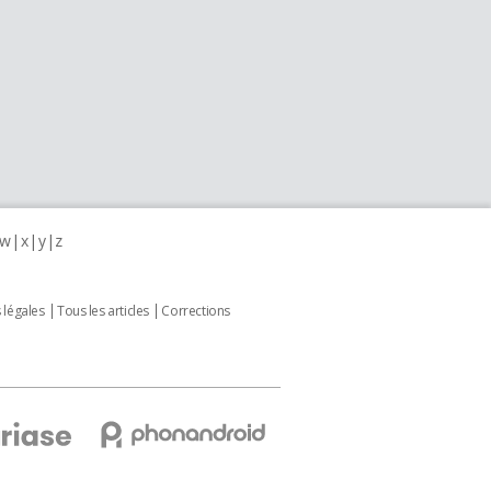
w
x
y
z
 légales
Tous les articles
Corrections