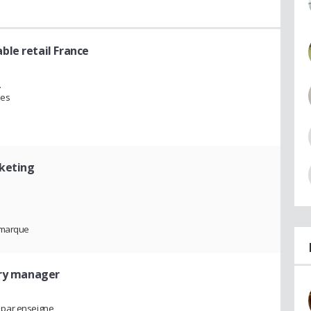
ble retail France
.
ues
keting
a marque
ry manager
 par enseigne