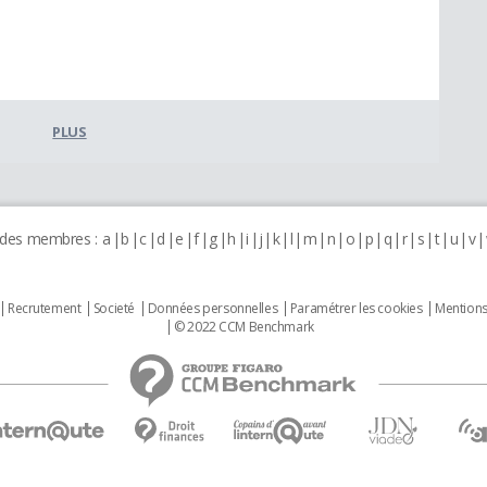
PLUS
 des membres :
a
b
c
d
e
f
g
h
i
j
k
l
m
n
o
p
q
r
s
t
u
v
Recrutement
Societé
Données personnelles
Paramétrer les cookies
Mentions
© 2022 CCM Benchmark