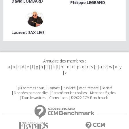
David LOMBARD
Philippe LEGRAND
Laurent SAX LIVE
Annuaire des membres :
a
b
c
d
e
f
g
h
i
j
k
l
m
n
o
p
q
r
s
t
u
v
w
x
y
z
Qui sommes nous
Contact
Publicité
Recrutement
Societé
Données personnelles
Paramétrer les cookies
Mentions légales
Tous les articles
Corrections
© 2022 CCM Benchmark