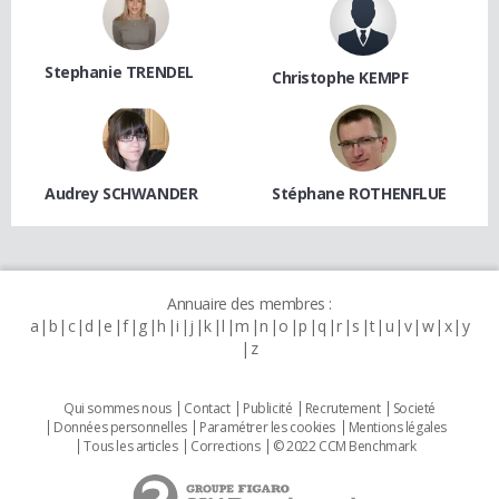
Stephanie TRENDEL
Christophe KEMPF
Audrey SCHWANDER
Stéphane ROTHENFLUE
Annuaire des membres :
a
b
c
d
e
f
g
h
i
j
k
l
m
n
o
p
q
r
s
t
u
v
w
x
y
z
Qui sommes nous
Contact
Publicité
Recrutement
Societé
Données personnelles
Paramétrer les cookies
Mentions légales
Tous les articles
Corrections
© 2022 CCM Benchmark