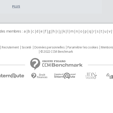
PLUS
 des membres :
a
b
c
d
e
f
g
h
i
j
k
l
m
n
o
p
q
r
s
t
u
v
Recrutement
Societé
Données personnelles
Paramétrer les cookies
Mentions
© 2022 CCM Benchmark