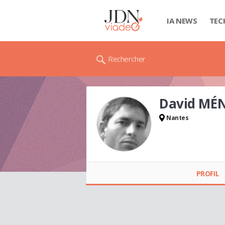
IA NEWS
TEC
Rechercher
David MÉ
Nantes
David MÉNARD
PROFIL