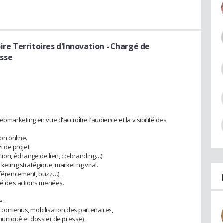
ire Territoires d'Innovation
- Chargé de
sse
ebmarketing en vue d'accroître l’audience et la visibilité des
n online.
i de projet.
iation, échange de lien, co-branding…).
keting stratégique, marketing viral.
référencement, buzz…).
ité des actions menées.
 :
 contenus, mobilisation des partenaires,
mmuniqué et dossier de presse),