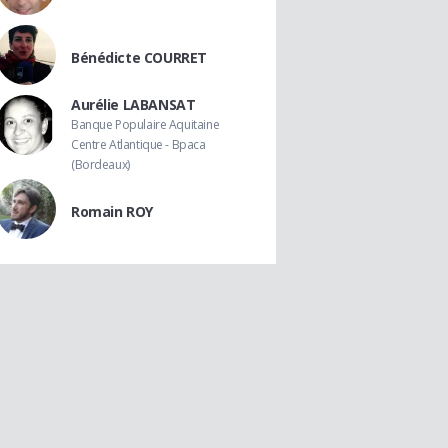
Bénédicte COURRET
Aurélie LABANSAT
Banque Populaire Aquitaine
Centre Atlantique - Bpaca
(Bordeaux)
Romain ROY