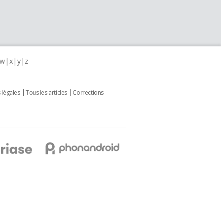
w
x
y
z
 légales
Tous les articles
Corrections