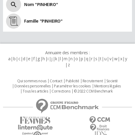
Nom "PINHEIRO"
Famille "PINHEIRO"
Annuaire des membres :
a
b
c
d
e
f
g
h
i
j
k
l
m
n
o
p
q
r
s
t
u
v
w
x
y
z
Qui sommes nous
Contact
Publicité
Recrutement
Societé
Données personnelles
Paramétrer les cookies
Mentions légales
Tous les articles
Corrections
© 2022 CCM Benchmark