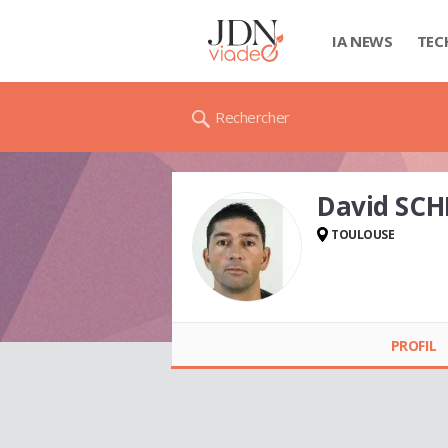
IA NEWS
TEC
Rechercher
David SC
TOULOUSE
David SCHLOTTER
PROFIL