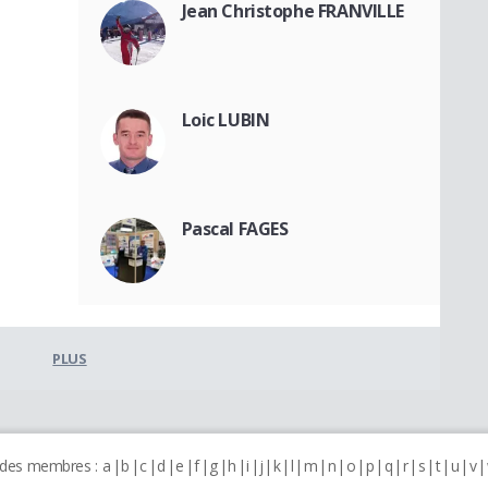
Jean Christophe FRANVILLE
Loic LUBIN
Pascal FAGES
PLUS
 des membres :
a
b
c
d
e
f
g
h
i
j
k
l
m
n
o
p
q
r
s
t
u
v