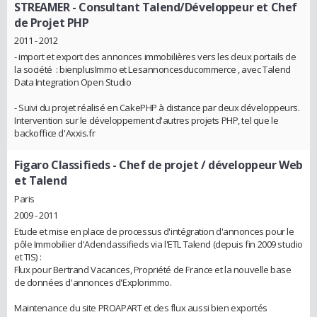
STREAMER
- Consultant Talend/Développeur et Chef
de Projet PHP
2011 - 2012
- import et export des annonces immobilières vers les deux portails de
la société : bienplusImmo et Lesannoncesducommerce , avec Talend
Data Integration Open Studio
- Suivi du projet réalisé en CakePHP à distance par deux développeurs.
Intervention sur le développement d'autres projets PHP, tel que le
backoffice d'Axxis.fr
Figaro Classifieds
- Chef de projet / développeur Web
et Talend
Paris
2009 - 2011
Etude et mise en place de processus d'intégration d'annonces pour le
pôle Immobilier d'Adenclassifieds via l'ETL Talend (depuis fin 2009 studio
et TIS) :
Flux pour Bertrand Vacances, Propriété de France et la nouvelle base
de données d'annonces d'Explorimmo.
Maintenance du site PROAPART et des flux aussi bien exportés