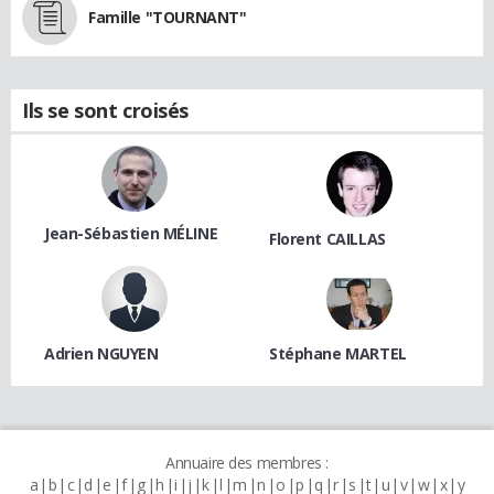
Famille "TOURNANT"
Ils se sont croisés
Jean-Sébastien MÉLINE
Florent CAILLAS
Adrien NGUYEN
Stéphane MARTEL
Annuaire des membres :
a
b
c
d
e
f
g
h
i
j
k
l
m
n
o
p
q
r
s
t
u
v
w
x
y