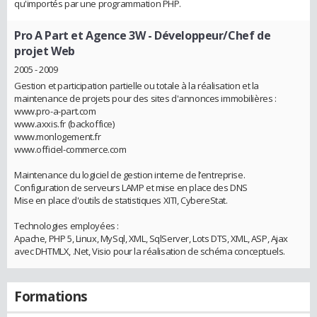
qu'importés par une programmation PHP.
Pro A Part et Agence 3W
- Développeur/Chef de
projet Web
2005 - 2009
Gestion et participation partielle ou totale à la réalisation et la
maintenance de projets pour des sites d'annonces immobilières :
www.pro-a-part.com
www.axxis.fr (backoffice)
www.monlogement.fr
www.officiel-commerce.com
Maintenance du logiciel de gestion interne de l’entreprise.
Configuration de serveurs LAMP et mise en place des DNS
Mise en place d'outils de statistiques XITI, CybereStat.
Technologies employées :
Apache, PHP 5, Linux, MySql, XML, SqlServer, Lots DTS, XML, ASP, Ajax
avec DHTMLX, .Net, Visio pour la réalisation de schéma conceptuels.
Formations