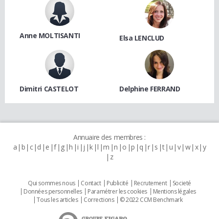
Anne MOLTISANTI
Elsa LENCLUD
Dimitri CASTELOT
Delphine FERRAND
Annuaire des membres :
a
b
c
d
e
f
g
h
i
j
k
l
m
n
o
p
q
r
s
t
u
v
w
x
y
z
Qui sommes nous
Contact
Publicité
Recrutement
Societé
Données personnelles
Paramétrer les cookies
Mentions légales
Tous les articles
Corrections
© 2022 CCM Benchmark