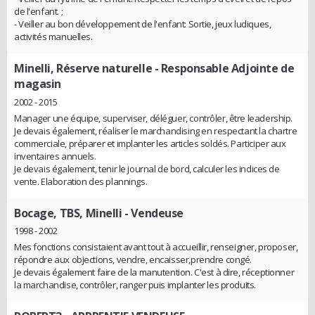
de l'enfant. ;
- Veiller au bon développement de l'enfant: Sortie, jeux ludiques,
activités manuelles.
Minelli, Réserve naturelle
- Responsable Adjointe de
magasin
2002 - 2015
Manager une équipe, superviser, déléguer, contrôler, être leadership.
Je devais également, réaliser le marchandising en respectant la chartre
commerciale, préparer et implanter les articles soldés. Participer aux
inventaires annuels.
Je devais également, tenir le journal de bord, calculer les indices de
vente. Elaboration des plannings.
Bocage, TBS, Minelli
- Vendeuse
1998 - 2002
Mes fonctions consistaient avant tout à accueillir, renseigner, proposer,
répondre aux objections, vendre, encaisser,prendre congé.
Je devais également faire de la manutention. C'est à dire, réceptionner
la marchandise, contrôler, ranger puis implanter les produits.