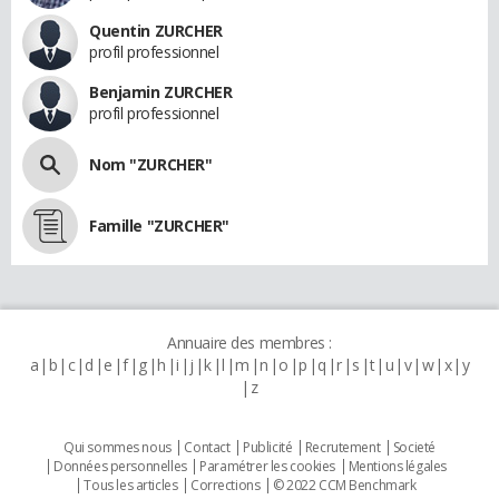
Quentin ZURCHER
profil professionnel
Benjamin ZURCHER
profil professionnel
Nom "ZURCHER"
Famille "ZURCHER"
Annuaire des membres :
a
b
c
d
e
f
g
h
i
j
k
l
m
n
o
p
q
r
s
t
u
v
w
x
y
z
Qui sommes nous
Contact
Publicité
Recrutement
Societé
Données personnelles
Paramétrer les cookies
Mentions légales
Tous les articles
Corrections
© 2022 CCM Benchmark