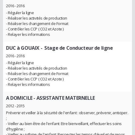
2016 - 2016
- Réguler la ligne
- Réaliser les activités de production
- Réaliser les changement de Format
- Contrôler les CCP ( CO2 et Azote )
- Relayer les informations
DUC à GOUAIX
- Stage de Conducteur de ligne
2016 - 2016
- Réguler la ligne
- Réaliser les activités de production
- Réaliser les changement de Format
- Contrôler les CCP ( CO2 et Azote )
- Relayer les informations
A DOMICILE
- ASSISTANTE MATERNELLE
2012 - 2015
Prévenir et veiller à la sécurité de l'enfant : observer, prévenir, anticiper.
;
- Veiller au bien être de l'enfant: Etre bienveillant, effectuer les soins
d'hygiène ;
- Veiller au rythme de l'enfant: Respecter les temps d'éveil et de repos