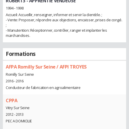
ROBERT3
- APPRENTIE VENDEUSE
1994 - 1998
Accueil: Accueillir, renseigner, informer et servir la clientèle. ;
- Vente: Proposer, répondre aux objections, encaisser, prises de congé.
;
- Manutention: Réceptionner, contrôler, ranger et implanter les
marchandises.
Formations
AFPA Romilly Sur Seine / AFPI TROYES
Romilly Sur Seine
2016 - 2016
Conducteur de fabrication en agroalimentaire
CPPA
Vitry Sur Seine
2012 - 2013
PEC A DOMICILIE