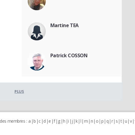
Martine TEA
Patrick COSSON
PLUS
 des membres :
a
b
c
d
e
f
g
h
i
j
k
l
m
n
o
p
q
r
s
t
u
v