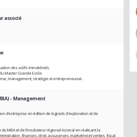
ur associé
he
uation des actifs immatériels;
du Master Grande Ecole;
rise, management, stratégie et entrepreneuriat.
MBA)
- Management
on d’entreprise en édition de logiciels d’exploration et de
 du MBA et de l’incubateur régional Acceval en réalisant la
nistration, finances, droit, assurances, marketing et ventes, fiscal