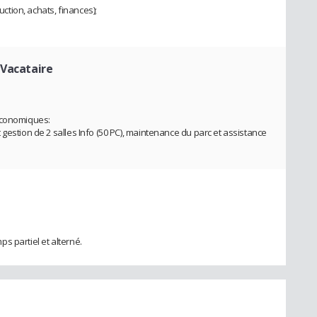
uction, achats, finances);
 Vacataire
économiques:
gestion de 2 salles Info (50 PC), maintenance du parc et assistance
s partiel et alterné.