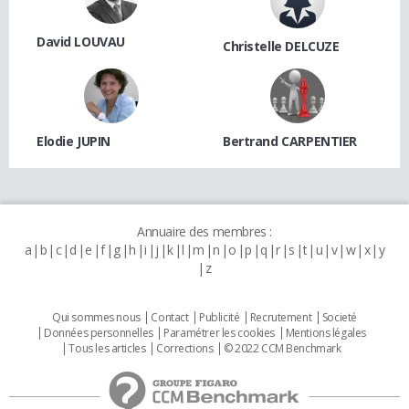
David LOUVAU
Christelle DELCUZE
Elodie JUPIN
Bertrand CARPENTIER
Annuaire des membres :
a
b
c
d
e
f
g
h
i
j
k
l
m
n
o
p
q
r
s
t
u
v
w
x
y
z
Qui sommes nous
Contact
Publicité
Recrutement
Societé
Données personnelles
Paramétrer les cookies
Mentions légales
Tous les articles
Corrections
© 2022 CCM Benchmark