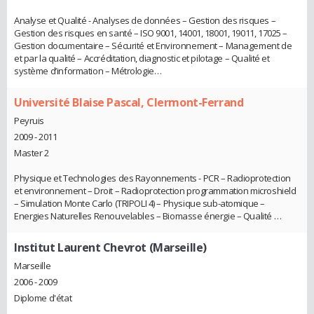
Analyse et Qualité - Analyses de données – Gestion des risques –
Gestion des risques en santé – ISO 9001, 14001, 18001, 19011, 17025 –
Gestion documentaire – Sécurité et Environnement – Management de
et par la qualité – Accréditation, diagnostic et pilotage – Qualité et
système d’information – Métrologie…
Université Blaise Pascal, Clermont-Ferrand
Peyruis
2009 - 2011
Master 2
Physique et Technologies des Rayonnements - PCR – Radioprotection
et environnement – Droit – Radioprotection programmation microshield
– Simulation Monte Carlo (TRIPOLI 4) – Physique sub-atomique –
Energies Naturelles Renouvelables – Biomasse énergie – Qualité …
Institut Laurent Chevrot (Marseille)
Marseille
2006 - 2009
Diplome d'état