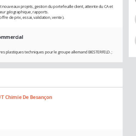
nouveaux projets, gestion du portefeuille client, atteinte du CA et
cteur géographique, rapports.
fre de prix, essai, validation, vente ).
commercial
res plastiques techniques pour le groupe allemand BIESTERFELD. ;
UT Chimie De Besançon