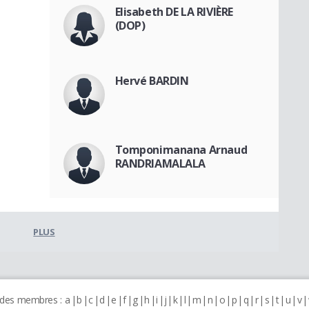
Elisabeth DE LA RIVIÈRE
(DOP)
Hervé BARDIN
Tomponimanana Arnaud
RANDRIAMALALA
PLUS
 des membres :
a
b
c
d
e
f
g
h
i
j
k
l
m
n
o
p
q
r
s
t
u
v