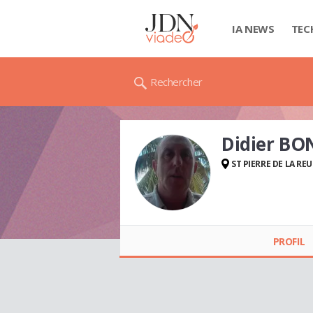
IA NEWS
TEC
Rechercher
Didier B
ST PIERRE DE LA RE
Didier BONNET
PROFIL