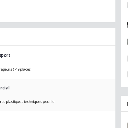
sport
ageurs ( < 9 places )
rcial
ères plastiques techniques pour le