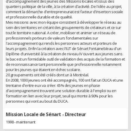
d'accompagnement des jeunes des Missions locales et issus des
quartiers politique de la ville, à la création d'activité. De l'idée au projet,
comment la démarche d'entrepreneuriat est facteur d'insertion sociale
et professionnelle durable et de qualité.
Mes missions avec mon équipe consistent à développer le réseau au
sein des territoires en créant des groupements de créateurs et ce sur
tout le territoire national. A créer, mobiliser et animer un réseau de
professionnels porteurs de valeurs fondamentales sur
l'accompagnement qui rends les personnes acteurs et porteurs de
leurs projets. Enfin la création avec l'IUT de Sénart Fontainebleau d'un
Diplôme d'université à la création de niveau IV ouvert aux jeunes sans
le bac est un formidable outil de validation des acquis de la formation et
de reconnaissance tant personnelle que professionnelle notamment
pour les jeunes qui étaient en échec scolaire.
20 groupements ont été créés dont un à Montréal.
En 2008, 1000 jeunes ont été accompagnés, 100 ont fait un DUCA et une
trentaine d'entre eux va créer. 65% des jeunes en phase
d'accompagnement trouvent une solution durable à l'emploi ou en
formation en lien avec leur projet, seuil qui monte à 90% pour les
personnes qui vont au bout du DUCA.
Mission Locale de Sénart
- Directeur
1998 - maintenant