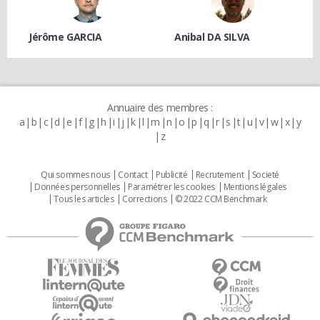
Jérôme GARCIA
Anibal DA SILVA
Annuaire des membres :
a
b
c
d
e
f
g
h
i
j
k
l
m
n
o
p
q
r
s
t
u
v
w
x
y
z
Qui sommes nous
Contact
Publicité
Recrutement
Societé
Données personnelles
Paramétrer les cookies
Mentions légales
Tous les articles
Corrections
© 2022 CCM Benchmark