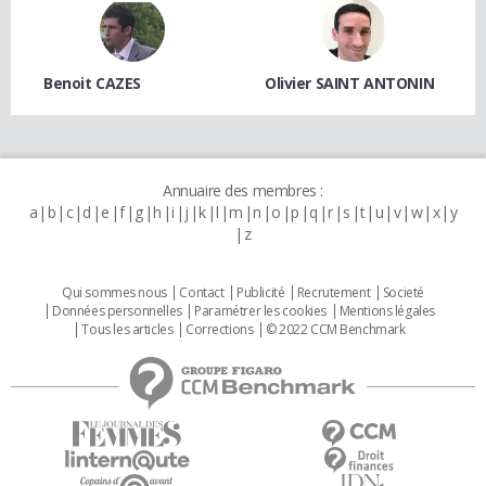
Benoit CAZES
Olivier SAINT ANTONIN
Annuaire des membres :
a
b
c
d
e
f
g
h
i
j
k
l
m
n
o
p
q
r
s
t
u
v
w
x
y
z
Qui sommes nous
Contact
Publicité
Recrutement
Societé
Données personnelles
Paramétrer les cookies
Mentions légales
Tous les articles
Corrections
© 2022 CCM Benchmark