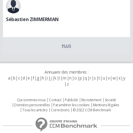
Sébastien ZIMMERMAN
PLUS
Annuaire des membres :
a
b
c
d
e
f
g
h
i
j
k
l
m
n
o
p
q
r
s
t
u
v
w
x
y
z
Qui sommes nous
Contact
Publicité
Recrutement
Societé
Données personnelles
Paramétrer les cookies
Mentions légales
Tous les articles
Corrections
© 2022 CCM Benchmark