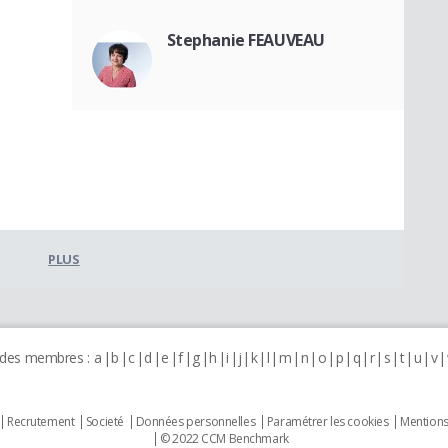
Stephanie FEAUVEAU
PLUS
 des membres :
a
b
c
d
e
f
g
h
i
j
k
l
m
n
o
p
q
r
s
t
u
v
Recrutement
Societé
Données personnelles
Paramétrer les cookies
Mentions
© 2022 CCM Benchmark