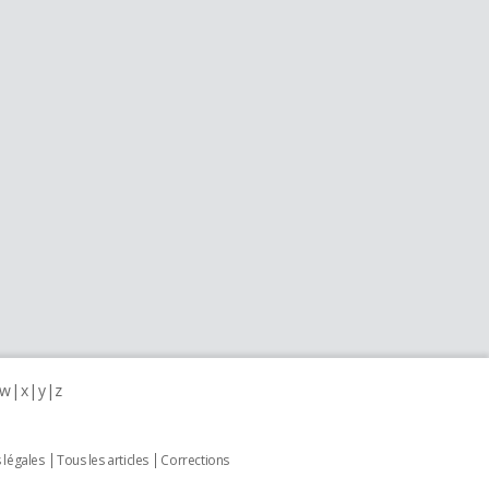
w
x
y
z
 légales
Tous les articles
Corrections