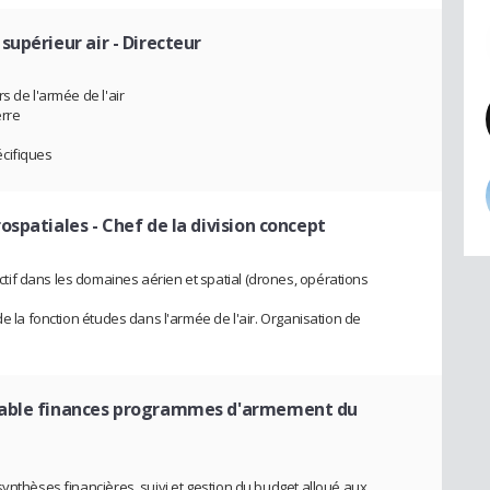
supérieur air
- Directeur
s de l'armée de l'air
erre
cifiques
rospatiales
- Chef de la division concept
if dans les domaines aérien et spatial (drones, opérations
de la fonction études dans l'armée de l'air. Organisation de
able finances programmes d'armement du
ynthèses financières, suivi et gestion du budget alloué aux