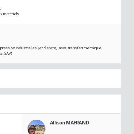
s
x matériels
ession industrielles (jet d'encre, laser, transfert thermique)
e, SAV)
Allison MAFRAND