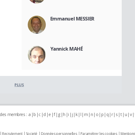
Emmanuel MESSIER
Yannick MAHÉ
PLUS
 des membres :
a
b
c
d
e
f
g
h
i
j
k
l
m
n
o
p
q
r
s
t
u
v
Recrutement
Societé
Données personnelles
Paramétrer les cookies
Mentions