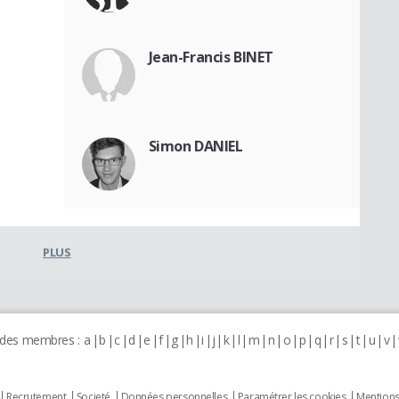
Jean-Francis BINET
Simon DANIEL
PLUS
 des membres :
a
b
c
d
e
f
g
h
i
j
k
l
m
n
o
p
q
r
s
t
u
v
Recrutement
Societé
Données personnelles
Paramétrer les cookies
Mentions