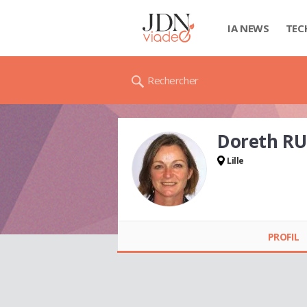
IA NEWS
TEC
Rechercher
Doreth R
Lille
Doreth RUTTEN
PROFIL