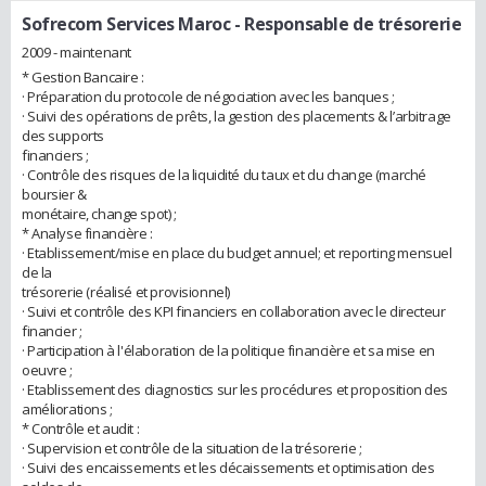
Sofrecom Services Maroc
- Responsable de trésorerie
2009 - maintenant
* Gestion Bancaire :
· Préparation du protocole de négociation avec les banques ;
· Suivi des opérations de prêts, la gestion des placements & l’arbitrage
des supports
financiers ;
· Contrôle des risques de la liquidité du taux et du change (marché
boursier &
monétaire, change spot) ;
* Analyse financière :
· Etablissement/mise en place du budget annuel; et reporting mensuel
de la
trésorerie (réalisé et provisionnel)
· Suivi et contrôle des KPI financiers en collaboration avec le directeur
financier ;
· Participation à l'élaboration de la politique financière et sa mise en
oeuvre ;
· Etablissement des diagnostics sur les procédures et proposition des
améliorations ;
* Contrôle et audit :
· Supervision et contrôle de la situation de la trésorerie ;
· Suivi des encaissements et les décaissements et optimisation des