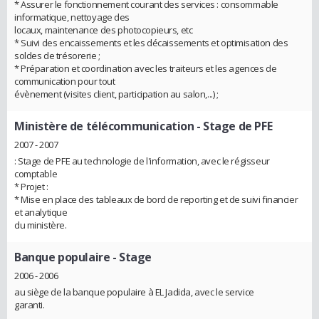
* Assurer le fonctionnement courant des services : consommable
informatique, nettoyage des
locaux, maintenance des photocopieurs, etc
* Suivi des encaissements et les décaissements et optimisation des
soldes de trésorerie ;
* Préparation et coordination avec les traiteurs et les agences de
communication pour tout
évènement (visites client, participation au salon,...) ;
Ministère de télécommunication
- Stage de PFE
2007 - 2007
: Stage de PFE au technologie de l'information, avec le régisseur
comptable
* Projet :
* Mise en place des tableaux de bord de reporting et de suivi financier
et analytique
du ministère.
Banque populaire
- Stage
2006 - 2006
au siège de la banque populaire à EL Jadida, avec le service
garanti.