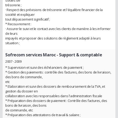
soldes de
trésorerie ;
· Respect des prévisions de trésorerie et l'équilibre financier de la
société et expliquer
tout dépassement significatif ;
* Recouvrement :
· Assurer le suivi et le contact avec les clients de manière à les informer
de leurs
impayés et proposer des solutions de règlement adapté à leurs
situation ;
Sofrecom services Maroc
- Support & comptable
2007 - 2009
* Supervision et suivi des échéanciers de paiement ;
* Gestion des paiements : contrôle des factures, des bons de livraison,
des bons de commande,
etc
* Elaboration et suivi des dossiers de remboursement de la TVA, et
gestion du dossier en
collaboration avec les responsables dans l'administration fiscale
* Préparation des dossiers de paiement : Contrôle des factures, des
bons de livraison, des bons
de commande, etc
* Préparation des attestations de travail & salaire ;