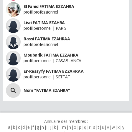
El Fanid FATIMA EZZAHRA
profil professionnel
Lisri FATIMA EZAHRA
profil personnel | PARIS
Bassi FATIMA EZAHRAA
profil professionnel
Moubarik FATIMA EZZAHRA
profil personnel | CASABLANCA
Er-Ressyfy FATIMA EZZAHRAA
profil personnel | SETTAT
Nom "FATIMA EZAHRA"
Annuaire des membres :
a
b
c
d
e
f
g
h
i
j
k
l
m
n
o
p
q
r
s
t
u
v
w
x
y