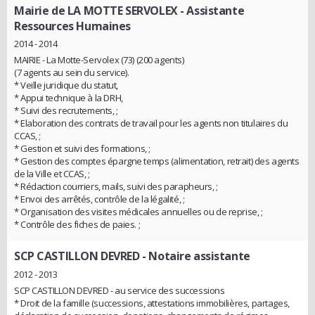
Mairie de LA MOTTE SERVOLEX
- Assistante
Ressources Humaines
2014 - 2014
MAIRIE - La Motte-Servolex (73) (200 agents)
(7 agents au sein du service).
* Veille juridique du statut,
* Appui technique à la DRH,
* Suivi des recrutements, ;
* Elaboration des contrats de travail pour les agents non titulaires du
CCAS, ;
* Gestion et suivi des formations, ;
* Gestion des comptes épargne temps (alimentation, retrait) des agents
de la Ville et CCAS, ;
* Rédaction courriers, mails, suivi des parapheurs, ;
* Envoi des arrêtés, contrôle de la légalité, ;
* Organisation des visites médicales annuelles ou de reprise, ;
* Contrôle des fiches de paies. ;
SCP CASTILLON DEVRED
- Notaire assistante
2012 - 2013
SCP CASTILLON DEVRED - au service des successions
* Droit de la famille (successions, attestations immobilières, partages,