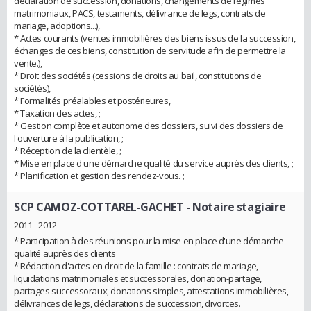
déclaration de succession, donations, changements de régimes
matrimoniaux, PACS, testaments, délivrance de legs, contrats de
mariage, adoptions...),
* Actes courants (ventes immobilières des biens issus de la succession,
échanges de ces biens, constitution de servitude afin de permettre la
vente.),
* Droit des sociétés (cessions de droits au bail, constitutions de
sociétés),
* Formalités préalables et postérieures,
* Taxation des actes, ;
* Gestion complète et autonome des dossiers, suivi des dossiers de
l'ouverture à la publication, ;
* Réception de la clientèle, ;
* Mise en place d'une démarche qualité du service auprès des clients, ;
* Planification et gestion des rendez-vous. ;
SCP CAMOZ-COTTAREL-GACHET
- Notaire stagiaire
2011 - 2012
* Participation à des réunions pour la mise en place d'une démarche
qualité auprès des clients
* Rédaction d'actes en droit de la famille : contrats de mariage,
liquidations matrimoniales et successorales, donation-partage,
partages successoraux, donations simples, attestations immobilières,
délivrances de legs, déclarations de succession, divorces.