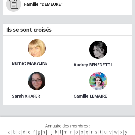
Famille "DEMEURE"
Ils se sont croisés
Burnet MARYLINE
Audrey BENEDETTI
Sarah XHAFER
Camille LEMAIRE
Annuaire des membres :
a
b
c
d
e
f
g
h
i
j
k
l
m
n
o
p
q
r
s
t
u
v
w
x
y