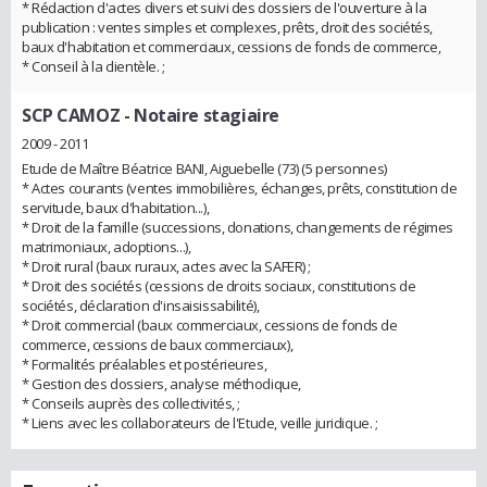
* Rédaction d'actes divers et suivi des dossiers de l'ouverture à la
publication : ventes simples et complexes, prêts, droit des sociétés,
baux d'habitation et commerciaux, cessions de fonds de commerce,
* Conseil à la clientèle. ;
SCP CAMOZ
- Notaire stagiaire
2009 - 2011
Etude de Maître Béatrice BANI, Aiguebelle (73) (5 personnes)
* Actes courants (ventes immobilières, échanges, prêts, constitution de
servitude, baux d'habitation...),
* Droit de la famille (successions, donations, changements de régimes
matrimoniaux, adoptions...),
* Droit rural (baux ruraux, actes avec la SAFER) ;
* Droit des sociétés (cessions de droits sociaux, constitutions de
sociétés, déclaration d'insaisissabilité),
* Droit commercial (baux commerciaux, cessions de fonds de
commerce, cessions de baux commerciaux),
* Formalités préalables et postérieures,
* Gestion des dossiers, analyse méthodique,
* Conseils auprès des collectivités, ;
* Liens avec les collaborateurs de l'Etude, veille juridique. ;