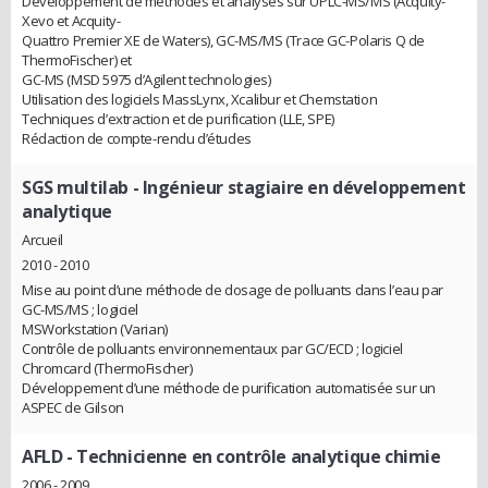
Développement de méthodes et analyses sur UPLC-MS/MS (Acquity-
Xevo et Acquity-
Quattro Premier XE de Waters), GC-MS/MS (Trace GC-Polaris Q de
ThermoFischer) et
GC-MS (MSD 5975 d’Agilent technologies)
Utilisation des logiciels MassLynx, Xcalibur et Chemstation
Techniques d’extraction et de purification (LLE, SPE)
Rédaction de compte-rendu d’études
SGS multilab
- Ingénieur stagiaire en développement
analytique
Arcueil
2010 - 2010
Mise au point d’une méthode de dosage de polluants dans l’eau par
GC-MS/MS ; logiciel
MSWorkstation (Varian)
Contrôle de polluants environnementaux par GC/ECD ; logiciel
Chromcard (ThermoFischer)
Développement d’une méthode de purification automatisée sur un
ASPEC de Gilson
AFLD
- Technicienne en contrôle analytique chimie
2006 - 2009