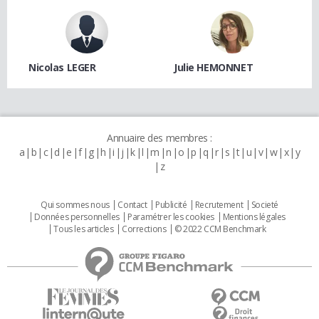
Nicolas LEGER
Julie HEMONNET
Annuaire des membres :
a
b
c
d
e
f
g
h
i
j
k
l
m
n
o
p
q
r
s
t
u
v
w
x
y
z
Qui sommes nous
Contact
Publicité
Recrutement
Societé
Données personnelles
Paramétrer les cookies
Mentions légales
Tous les articles
Corrections
© 2022 CCM Benchmark