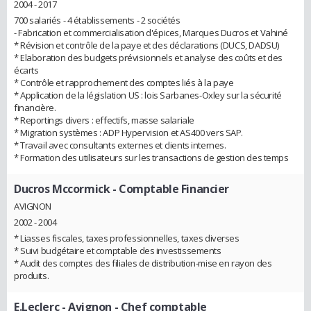
2004 - 2017
700 salariés - 4 établissements - 2 sociétés
- Fabrication et commercialisation d'épices, Marques Ducros et Vahiné
* Révision et contrôle de la paye et des déclarations (DUCS, DADSU)
* Elaboration des budgets prévisionnels et analyse des coûts et des
écarts
* Contrôle et rapprochement des comptes liés à la paye
* Application de la législation US : lois Sarbanes-Oxley sur la sécurité
financière.
* Reportings divers : effectifs, masse salariale
* Migration systèmes : ADP Hypervision et AS400 vers SAP.
* Travail avec consultants externes et clients internes.
* Formation des utilisateurs sur les transactions de gestion des temps
Ducros Mccormick
- Comptable Financier
AVIGNON
2002 - 2004
* Liasses fiscales, taxes professionnelles, taxes diverses
* Suivi budgétaire et comptable des investissements
* Audit des comptes des filiales de distribution-mise en rayon des
produits.
E.Leclerc - Avignon
- Chef comptable