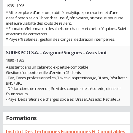
1995 - 1996
* Mise en place d'une comptabilité analytique par chantier et d'une
classification selon 3 branches : neuf, rénovation, historique pour une
meilleure visibilité des coûts de revient.
* Formation/Information des chefs de chantier et chefs d'équipes. Suivi
et actions de corrections
* Paye (49 salariés), gestion des congés, déclaration intempéries.
SUDEXPCO S.A. - Avignon/Sorgues
- Assistant
1990 - 1995
Assistant dans un cabinet d'expertise-comptable
Gestion d'un portefeuille d'environ 25 clients :
- TVA, Taxes professionnelles, Taxes d'apprentissage, Bilans, Résultats :
BNC / BIC,
- Déclarations de revenus, Suivi des comptes de trésorerie, clients et
fournisseurs
- Paye, Déclarations de charges sociales (Urssaf, Assedic, Retraite...)
Formations
Institut Des Techniques Economiques Et Comptables