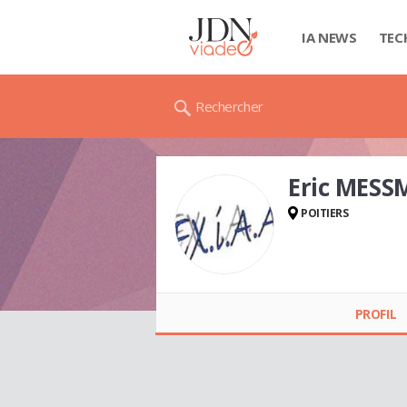
IA NEWS
TEC
Rechercher
Eric MESS
POITIERS
Eric MESSMER
PROFIL