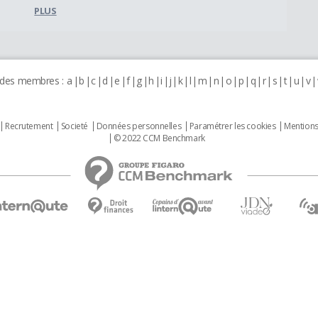
PLUS
 des membres :
a
b
c
d
e
f
g
h
i
j
k
l
m
n
o
p
q
r
s
t
u
v
Recrutement
Societé
Données personnelles
Paramétrer les cookies
Mentions
© 2022 CCM Benchmark