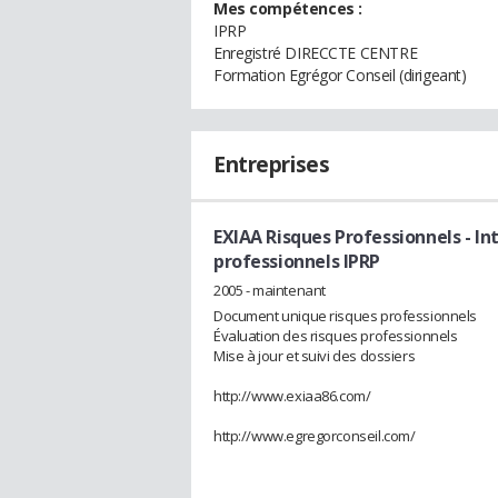
Mes compétences :
IPRP
Enregistré DIRECCTE CENTRE
Formation Egrégor Conseil (dirigeant)
Entreprises
EXIAA Risques Professionnels
- In
professionnels IPRP
2005 - maintenant
Document unique risques professionnels
Évaluation des risques professionnels
Mise à jour et suivi des dossiers
http://www.exiaa86.com/
http://www.egregorconseil.com/