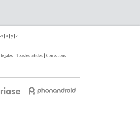
w
x
y
z
 légales
Tous les articles
Corrections