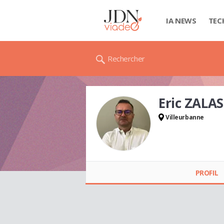
IA NEWS
TEC
Rechercher
Eric ZALAS
Villeurbanne
Eric ZALAS
PROFIL