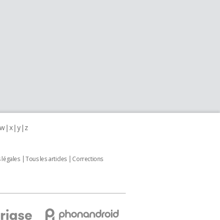
w
x
y
z
 légales
Tous les articles
Corrections