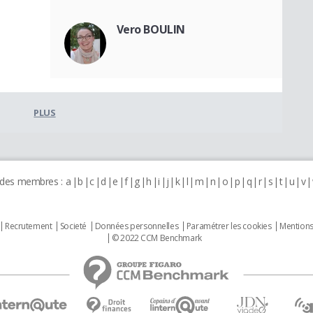
Vero BOULIN
PLUS
 des membres :
a
b
c
d
e
f
g
h
i
j
k
l
m
n
o
p
q
r
s
t
u
v
Recrutement
Societé
Données personnelles
Paramétrer les cookies
Mentions
© 2022 CCM Benchmark