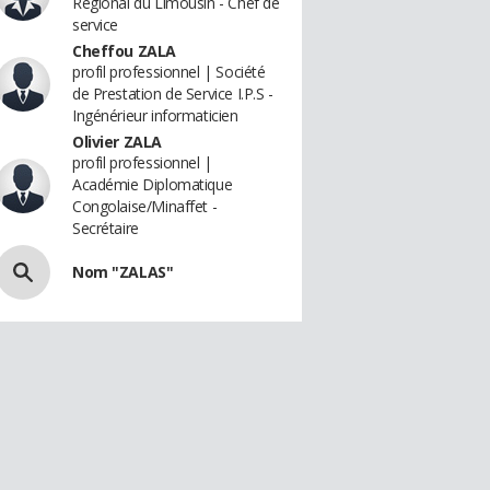
Régional du Limousin - Chef de
service
Cheffou ZALA
profil professionnel | Société
de Prestation de Service I.P.S -
Ingénérieur informaticien
Olivier ZALA
profil professionnel |
Académie Diplomatique
Congolaise/Minaffet -
Secrétaire
Nom "ZALAS"