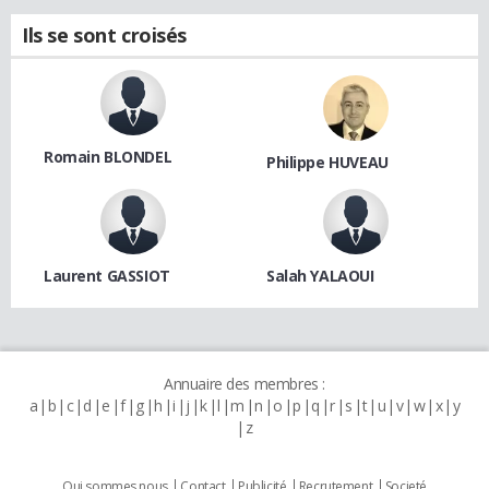
Ils se sont croisés
Romain BLONDEL
Philippe HUVEAU
Laurent GASSIOT
Salah YALAOUI
Annuaire des membres :
a
b
c
d
e
f
g
h
i
j
k
l
m
n
o
p
q
r
s
t
u
v
w
x
y
z
Qui sommes nous
Contact
Publicité
Recrutement
Societé