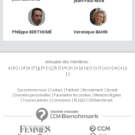
Jean-Paul REEB
Philippe BERTHOMÉ
Veronique BAHRI
Annuaire des membres :
a
b
c
d
e
f
g
h
i
j
k
l
m
n
o
p
q
r
s
t
u
v
w
x
y
z
Qui sommes nous
Contact
Publicité
Recrutement
Societé
Données personnelles
Paramétrer les cookies
Mentions légales
Tous les articles
Corrections
© 2022 CCM Benchmark