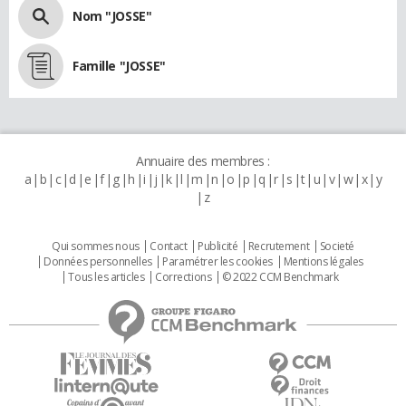
Nom "JOSSE"
Famille "JOSSE"
Annuaire des membres :
a
b
c
d
e
f
g
h
i
j
k
l
m
n
o
p
q
r
s
t
u
v
w
x
y
z
Qui sommes nous
Contact
Publicité
Recrutement
Societé
Données personnelles
Paramétrer les cookies
Mentions légales
Tous les articles
Corrections
© 2022 CCM Benchmark