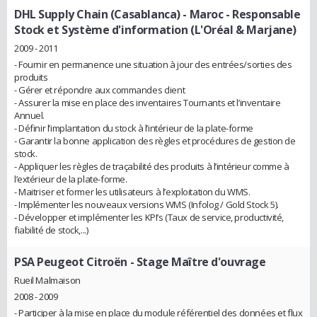
DHL Supply Chain (Casablanca) - Maroc
- Responsable
Stock et Système d'information (L'Oréal & Marjane)
2009 - 2011
- Fournir en permanence une situation à jour des entrées/sorties des
produits
- Gérer et répondre aux commandes client
- Assurer la mise en place des inventaires Tournants et l’inventaire
Annuel.
- Définir l’implantation du stock à l’intérieur de la plate-forme
- Garantir la bonne application des règles et procédures de gestion de
stock.
- Appliquer les règles de traçabilité des produits à l’intérieur comme à
l’extérieur de la plate-forme.
- Maitriser et former les utilisateurs à l’exploitation du WMS.
- Implémenter les nouveaux versions WMS (Infolog / Gold Stock 5).
- Développer et implémenter les KPI’s (Taux de service, productivité,
fiabilité de stock,...)
PSA Peugeot Citroën
- Stage Maître d'ouvrage
Rueil Malmaison
2008 - 2009
- Participer à la mise en place du module référentiel des données et flux