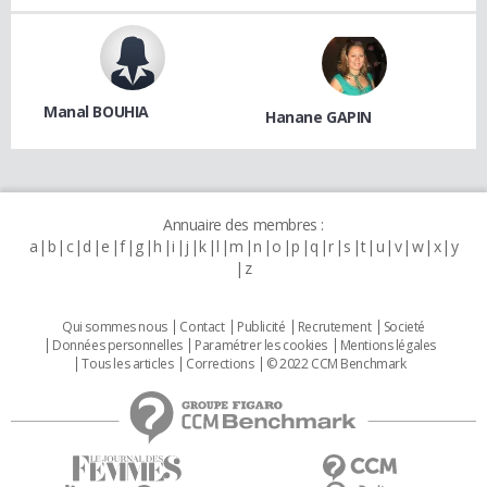
Manal BOUHIA
Hanane GAPIN
Annuaire des membres :
a
b
c
d
e
f
g
h
i
j
k
l
m
n
o
p
q
r
s
t
u
v
w
x
y
z
Qui sommes nous
Contact
Publicité
Recrutement
Societé
Données personnelles
Paramétrer les cookies
Mentions légales
Tous les articles
Corrections
© 2022 CCM Benchmark