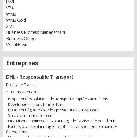
UML
VBA
WMS
WMS Gold
XML
Business Process Management
Business Objects
Visual Basic
Entreprises
DHL
- Responsable Transport
Roissy en France
2013 - maintenant
- Proposer des solutions de transport adaptées aux clients.
- Développer le portefeuille client.
- Choisir et négocier avec les prestataires en transport.
- Suivre et maîtriser les coûts.
- Organiser et optimiser les plannings de livraison de nos clients.
- Faire évoluer le planning et l’applicatif transport en fonction des
événements.